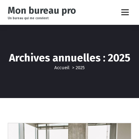
A
Mon bureau pro
l
l
Un bureau qui me convient
e
r
a
u
c
Archives annuelles : 2025
o
n
Accueil
>
2025
t
e
n
u