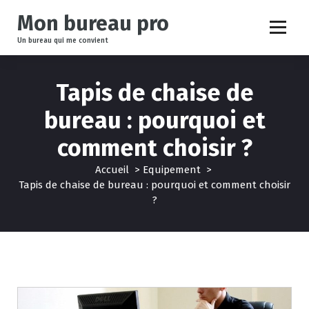
A
Mon bureau pro
l
l
Un bureau qui me convient
e
r
a
Tapis de chaise de
u
bureau : pourquoi et
c
o
comment choisir ?
n
t
Accueil
>
Equipement
>
e
Tapis de chaise de bureau : pourquoi et comment choisir
n
?
u